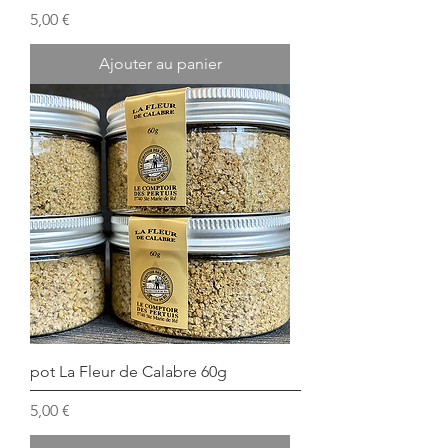
Prix
5,00 €
Ajouter au panier
pot La Fleur de Calabre 60g
Prix
5,00 €