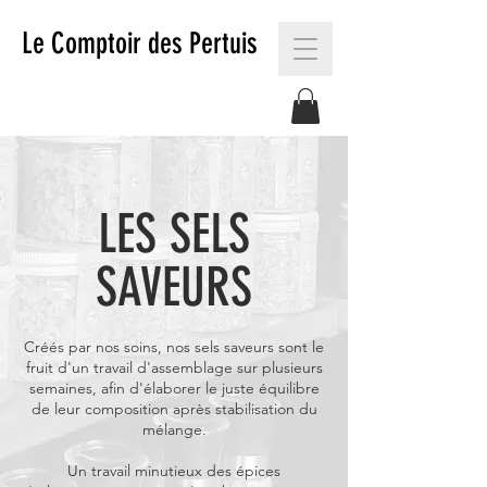
Le Comptoir des Pertuis
LES SELS
SAVEURS
Créés par nos soins, nos sels saveurs sont le
fruit d'un travail d'assemblage sur plusieurs
semaines, afin d'élaborer le juste équilibre
de leur composition après stabilisation du
mélange.
Un travail minutieux des épices