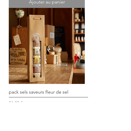
Ajouter au panier
pack sels saveurs fleur de sel
Prix
31,00 €
Ajouter au panier