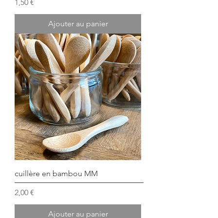
Prix
1,50 €
Ajouter au panier
cuillère en bambou MM
Prix
2,00 €
Ajouter au panier