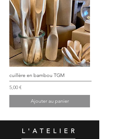
cuillère en bambou TGM
Prix
5,00 €
Ajouter au panier
L'ATELIER