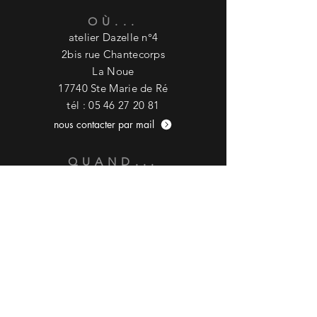
OÙ...
atelier D
azelle n°4
2bis rue Chantecorps
La Noue
17740 Ste Marie de Ré
tél :
05 46 27 20 81
nous contacter par mail
QUAND...
du mardi au samedi :
10h - 13h / 16h - 19h
+ en matinée sous la halle
du marché
d'Antioche
à Ste Marie de Ré
HORAIRES HAUTE
SAISON...