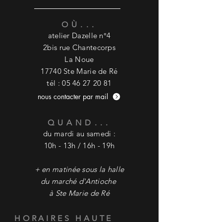
OÙ...
atelier D
azelle n°4
2bis rue Chantecorps
La Noue
17740 Ste Marie de Ré
tél :
05 46 27 20 81
nous contacter par mail
QUAND...
du mardi au samedi :
10h - 13h / 16h - 19h
+ en matinée sous la halle
du marché
d'Antioche
à Ste Marie de Ré
HORAIRES HAUTE