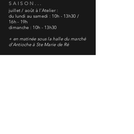
SAISON...
juillet / août à l'Atelier :
du lundi au samedi : 10h - 13h30 /
16h - 19h
dimanche : 10h - 13h30
+ en matinée sous la halle du marché
d'Antioche à Ste Marie de Ré
AIDE
mentions légales
CGV
paiement sécurisé