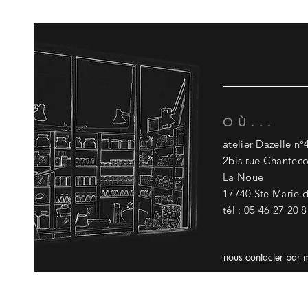
OÙ...
atelier D
azelle n°
2bis rue Chantec
La Noue
17740 Ste Marie 
tél : 05 46 27 20 
nous contacter par 