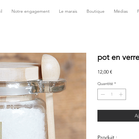
il
Notre engagement
Le marais
Boutique
Médias
pot en verre
Prix
12,00 €
Quantité
*
Aj
Produit :