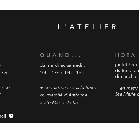
L'ATELIER
QUAND...
HORAI
juillet / aoû
4
du mardi au samedi :
du lundi au
orps
10h - 13h / 16h - 19h
dimanche :
de Ré
+ en matinée sous la halle
+ en matin
Ste Marie 
81
du marché
d'Antioche
à Ste Marie de Ré
mail