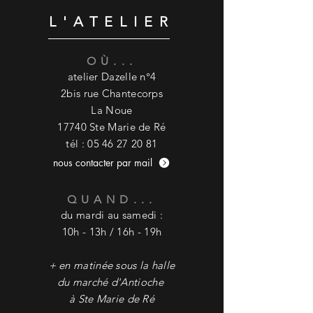
élégantes et son design naturel,
L'ATELIER
retro chic, il trouvera facilement sa
place dans votre cuisine.
Très pratique avec son ouverture
OÙ...
large et sa cuillère pour un dosage
atelier D
azelle n°4
parfait.
2bis rue Chantecorps
La Noue
17740 Ste Marie de Ré
tél :
05 46 27 20 81
nous contacter par mail
QUAND...
du mardi au samedi :
10h - 13h / 16h - 19h
+ en matinée sous la halle
du marché
d'Antioche
à Ste Marie de Ré