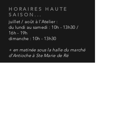
HORAIRES HAUTE
SAISON...
juillet / août à l'Atelier :
du lundi au samedi : 10h - 13h30 /
16h - 19h
dimanche : 10h - 13h30
+ en matinée sous la halle du marché
d'Antioche à Ste Marie de Ré
AIDE
mentions légales
CGV
paiement sécurisé